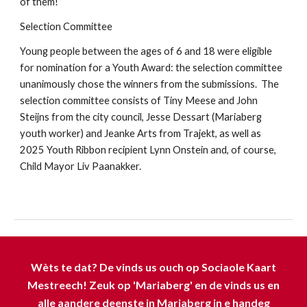
of them!”
Selection Committee
Young people between the ages of 6 and 18 were eligible
for nomination for a Youth Award: the selection committee
unanimously chose the winners from the submissions. The
selection committee consists of Tiny Meese and John
Steijns from the city council, Jesse Dessart (Mariaberg
youth worker) and Jeanke Arts from Trajekt, as well as
2025 Youth Ribbon recipient Lynn Onstein and, of course,
Child Mayor Liv Paanakker.
Wèts te dat? De vinds us ouch op Sociaole Kaart
Mestreech! Zeuk op 'Mariaberg' en de vinds us en
alle aandere deenste in Mariaberg in e handeg