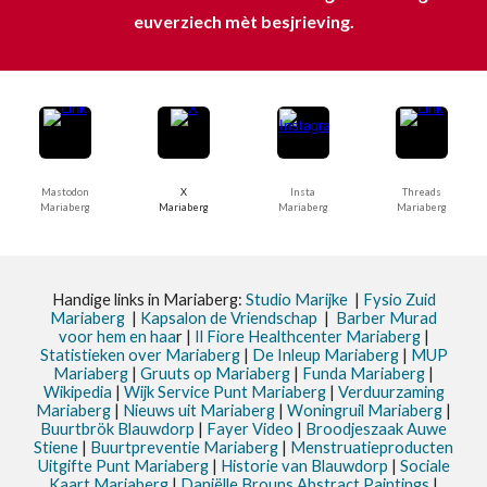
euverziech mèt besjrieving.
Mastodon
X
Insta
Threads
Mariaberg
Mariaberg
Mariaberg
Mariaberg
Handige links in Mariaberg:
Studio Marijke
|
Fysio Zuid
Mariaberg
|
Kapsalon de Vriendschap
|
Barber Murad
voor hem en haa
r |
Il Fiore Healthcenter Mariaberg
|
Statistieken
over Mariaberg
|
De Inleup
Mariaberg
|
MUP
Mariaberg
|
Gruuts op Mariaberg
|
Funda Mariaberg
|
Wikipedia
|
Wijk Service Punt
Mariaberg
|
Verduurzaming
Mariaberg
|
Nieuws uit
Mariaberg
|
Woningruil Mariaberg
|
Buurtbrök Blauwdorp
|
Fayer Video
|
Broodjeszaak Auwe
Stiene
|
Buurtpreventie Mariaberg
|
Menstruatieproducten
Uitgifte Punt Mariaberg
|
Historie van Blauwdorp
|
Sociale
Kaart Mariaberg
|
Daniëlle Brouns Abstract Paintings
|