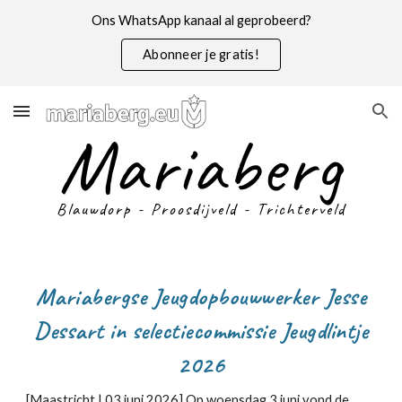
Ons WhatsApp kanaal al geprobeerd?
Skip to main content
Skip to navigation
Abonneer je gratis!
Mariaberg
Blauwdorp - Proosdijveld - Trichterveld
Mariabergse Jeugdopbouwwerker Jesse
Dessart in selectiecommissie Jeugdlintje
2026
[Maastricht |
03 juni
2026]
Op woensdag 3 juni vond de