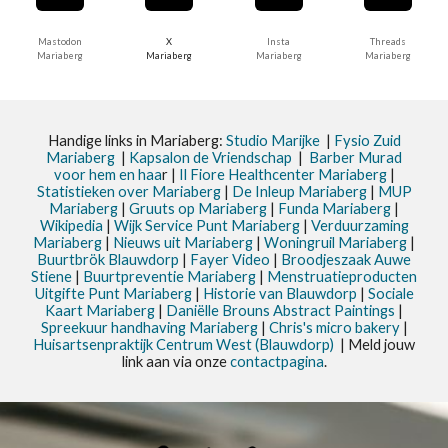
Mastodon
X
Insta
Threads
Mariaberg
Mariaberg
Mariaberg
Mariaberg
Handige links in Mariaberg:
Studio Marijke
|
Fysio Zuid
Mariaberg
|
Kapsalon de Vriendschap
|
Barber Murad
voor hem en haa
r |
Il Fiore Healthcenter Mariaberg
|
Statistieken
over Mariaberg
|
De Inleup
Mariaberg
|
MUP
Mariaberg
|
Gruuts op Mariaberg
|
Funda Mariaberg
|
Wikipedia
|
Wijk Service Punt
Mariaberg
|
Verduurzaming
Mariaberg
|
Nieuws uit
Mariaberg
|
Woningruil Mariaberg
|
Buurtbrök Blauwdorp
|
Fayer Video
|
Broodjeszaak Auwe
Stiene
|
Buurtpreventie Mariaberg
|
Menstruatieproducten
Uitgifte Punt Mariaberg
|
Historie van Blauwdorp
|
Sociale
Kaart Mariaberg
|
Daniëlle Brouns Abstract Paintings
|
Spreekuur handhaving Mariaberg
|
Chris's micro bakery
|
Huisartsenpraktijk Centrum West (Blauwdorp)
| Meld jouw
link aan via onze
contactpagina
.