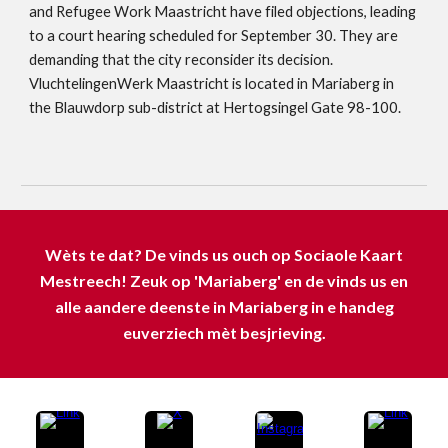
and Refugee Work Maastricht have filed objections, leading
to a court hearing scheduled for September 30. They are
demanding that the city reconsider its decision.
VluchtelingenWerk Maastricht is located in Mariaberg in
the Blauwdorp sub-district at Hertogsingel Gate 98-100.
Wèts te dat? De vinds us ouch op Sociaole Kaart
Mestreech! Zeuk op 'Mariaberg' en de vinds us en
alle aandere deenste in Mariaberg in e handeg
euverziech mèt besjrieving.