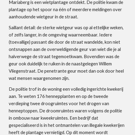
Mariaberg is een wietplantage ontdekt. De politie kwam de
plantage op het spoor na
één of meerdere meldingen
over
aanhoudende
wietgeur in de straat.
Saillant detail: de sterke wietgeur was op al ettelijke weken,
of zelfs langer, in de omgeving waarneembaar. Iedere
(toevallige) passant die door de straat wandelde, kon niet
ontsnappen aan de overweldigende geur van wiet die je al
halverwege de straat tegemoetkwam. Bovendien was de
geur ook duidelijk te ruiken in de naastgelegen Willem
Vliegenstraat. De penetrante geur moet dan ook door heel
wat mensen waargenomen zijn.
De politie trof in de woning een volledig ingerichte kwekerij
aan. Te
weten 176 hennepplanten en op de tweede
verdieping twee droogruimtes voor het drogen van
henneptoppen. De droomruimtes waren volgens de politie
in ombouw naar kweekruimtes.
Een bedrijf dat
gespecialiseerd is in het ontmantelen van illegale kwekerijen
heeft de plantage vernietigd. Op dit moment wordt