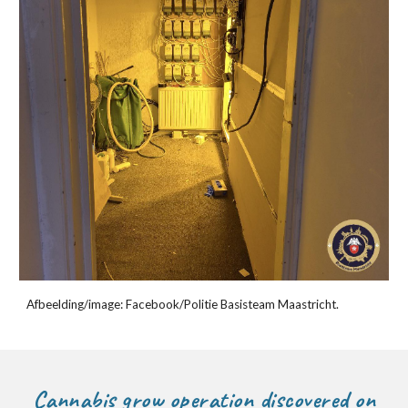
Afbeelding/image: Facebook/Politie
Basisteam
Maastricht
.
Cannabis grow operation discovered on