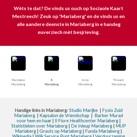
Wèts te dat? De vinds us ouch op Sociaole Kaart
Mestreech! Zeuk op 'Mariaberg' en de vinds us en
alle aandere deenste in Mariaberg in e handeg
euverziech mèt besjrieving.
Mastodon
X
Insta
Threads
Mariaberg
Mariaberg
Mariaberg
Mariaberg
Handige links in Mariaberg:
Studio Marijke
|
Fysio Zuid
Mariaberg
|
Kapsalon de Vriendschap
|
Barber Murad
voor hem en haa
r |
Il Fiore Healthcenter Mariaberg
|
Statistieken
over Mariaberg
|
De Inleup
Mariaberg
|
MUP
Mariaberg
|
Gruuts op Mariaberg
|
Funda Mariaberg
|
Wikipedia
|
Wijk Service Punt
Mariaberg
|
Verduurzaming