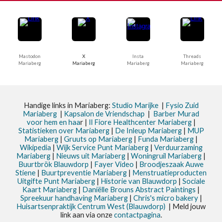
Mastodon
X
Insta
Threads
Mariaberg
Mariaberg
Mariaberg
Mariaberg
Handige links in Mariaberg:
Studio Marijke
|
Fysio Zuid
Mariaberg
|
Kapsalon de Vriendschap
|
Barber Murad
voor hem en haa
r |
Il Fiore Healthcenter Mariaberg
|
Statistieken
over Mariaberg
|
De Inleup
Mariaberg
|
MUP
Mariaberg
|
Gruuts op Mariaberg
|
Funda Mariaberg
|
Wikipedia
|
Wijk Service Punt
Mariaberg
|
Verduurzaming
Mariaberg
|
Nieuws uit
Mariaberg
|
Woningruil Mariaberg
|
Buurtbrök Blauwdorp
|
Fayer Video
|
Broodjeszaak Auwe
Stiene
|
Buurtpreventie Mariaberg
|
Menstruatieproducten
Uitgifte Punt Mariaberg
|
Historie van Blauwdorp
|
Sociale
Kaart Mariaberg
|
Daniëlle Brouns Abstract Paintings
|
Spreekuur handhaving Mariaberg
|
Chris's micro bakery
|
Huisartsenpraktijk Centrum West (Blauwdorp)
| Meld jouw
link aan via onze
contactpagina
.