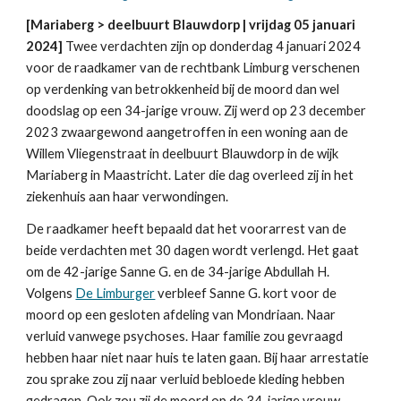
[Mariaberg > deelbuurt Blauwdorp | vrijdag 05 januari
2024]
Twee verdachten zijn op donderdag 4 januari 2024
voor de raadkamer van de rechtbank Limburg verschenen
op verdenking van betrokkenheid bij de moord dan wel
doodslag op een 34-jarige vrouw. Zij werd op 23 december
2023 zwaargewond aangetroffen in een woning aan de
Willem Vliegenstraat in deelbuurt Blauwdorp in de wijk
Mariaberg in Maastricht. Later die dag overleed zij in het
ziekenhuis aan haar verwondingen.
De raadkamer heeft bepaald dat het voorarrest van de
beide verdachten met 30 dagen wordt verlengd. Het gaat
om de 42-jarige Sanne G. en de 34-jarige Abdullah H.
Volgens
De Limburger
verbleef Sanne G. kort voor de
moord op een gesloten afdeling van Mondriaan. Naar
verluid vanwege psychoses. Haar familie zou gevraagd
hebben haar niet naar huis te laten gaan. Bij haar arrestatie
zou sprake zou zij naar verluid bebloede kleding hebben
gedragen. Ook zou zij de moord op de 34-jarige vrouw