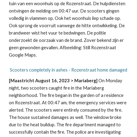
tuin van een woonhuis op de Rozenstraat. De hulpdiensten
ontvingen de melding om 00:47 uur. De scooters gingen
volledig in vlammen op. Ook het woonhuis liep schade op.
Ook sprong de voorruit vanwege de hitte ontwikkeling. De
brandweer wist het vuur te bedwingen. De politie
onderzoekt de oorzaak van de brand. Zover bekend zijn er
geen gewonden gevallen. Afbeelding: Still Rozenstraat
Google Maps.
Scooters completely in ashes - Rozenstraat home damaged
[Maastricht August 16, 2023 > Mariaberg]
On Monday
night, two scooters caught fire in the Mariaberg
neighborhood. The fire began in the garden of a residence
on Rozenstraat. At 00:47 am, the emergency services were
alerted. The scooters were entirely consumed by the fire.
The house sustained damages as well. The window broke
due to the heat buildup. The fire department managed to
successfully contain the fire. The police are investigating