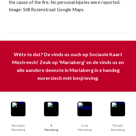
the cause of the fire. No personal injuries were reported.
Image: Still Rozenstraat Google Maps.
Wèts te dat? De vinds us ouch op Sociaole Kaart
Mestreech! Zeuk op 'Mariaberg' en de vinds us en
alle aandere deenste in Mariaberg in e handeg
euverziech mèt besjrieving.
Mastodon
X
Insta
Threads
Mariaberg
Mariaberg
Mariaberg
Mariaberg