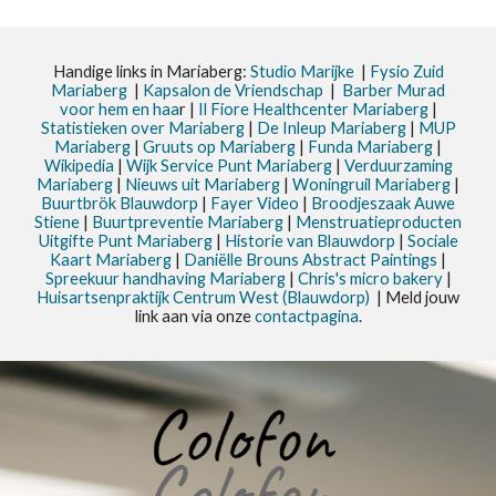
Handige links in Mariaberg:
Studio Marijke
|
Fysio Zuid
Mariaberg
|
Kapsalon de Vriendschap
|
Barber Murad
voor hem en haa
r |
Il Fiore Healthcenter Mariaberg
|
Statistieken
over Mariaberg
|
De Inleup
Mariaberg
|
MUP
Mariaberg
|
Gruuts op Mariaberg
|
Funda Mariaberg
|
Wikipedia
|
Wijk Service Punt
Mariaberg
|
Verduurzaming
Mariaberg
|
Nieuws uit
Mariaberg
|
Woningruil Mariaberg
|
Buurtbrök Blauwdorp
|
Fayer Video
|
Broodjeszaak Auwe
Stiene
|
Buurtpreventie Mariaberg
|
Menstruatieproducten
Uitgifte Punt Mariaberg
|
Historie van Blauwdorp
|
Sociale
Kaart Mariaberg
|
Daniëlle Brouns Abstract Paintings
|
Spreekuur handhaving Mariaberg
|
Chris's micro bakery
|
Huisartsenpraktijk Centrum West (Blauwdorp)
| Meld jouw
link aan via onze
contactpagina
.